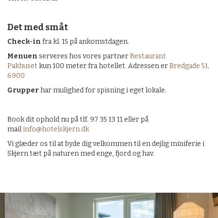
Det med småt
Check-in
fra kl. 15 på ankomstdagen.
Menuen
serveres hos vores partner
Restaurant
Pakhuset
kun 100 meter fra hotellet. Adressen er
Bredgade 51,
6900​
Grupper
har mulighed for spisning i eget lokale.
Book dit ophold nu på tlf. 97 35 13 11 eller på
mail
info@hotelskjern.dk
Vi glæder os til at byde dig velkommen til en dejlig miniferie i
Skjern tæt på naturen med enge, fjord og hav.