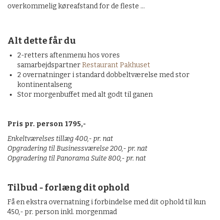
overkommelig køreafstand for de fleste ...
Alt dette får du
2-retters aftenmenu hos vores
samarbejdspartner
Restaurant Pakhuset
2
overnatninger
i standard dobbeltværelse med stor
kontinentalseng
Stor morgenbuffet med alt godt til ganen
Pris pr. person 1795,-
Enkeltværelses tillæg 400,- pr. nat
Opgradering til Businessværelse 200,- pr. nat
Opgradering til Panorama Suite 800,- pr. nat
Tilbud - forlæng dit ophold
Få en ekstra overnatning i forbindelse med dit ophold til kun
450,- pr. person inkl. morgenmad