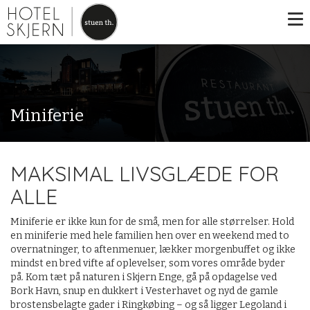
Miniferie
MAKSIMAL LIVSGLÆDE FOR
ALLE
Miniferie er ikke kun for de små, men for alle størrelser. Hold
en miniferie med hele familien hen over en weekend med to
overnatninger, to aftenmenuer, lækker morgenbuffet og ikke
mindst en bred vifte af oplevelser, som vores område byder
på. Kom tæt på naturen i Skjern Enge, gå på opdagelse ved
Bork Havn, snup en dukkert i Vesterhavet og nyd de gamle
brostensbelagte gader i Ringkøbing – og så ligger Legoland i